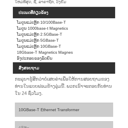
ໃຫມ່ທີ່ສຸດ, ຊື້, ລາຄາຖືກ, ວົງຢືມ
ປະເພດທີ່ກ່ຽວຂ້ອງ
ໂມດູນແມ່ເຫຼັກ 10/100Base-T
ໂມດູນ 1000base-t Magnetics
ໂມດູນແມ່ເຫຼັກ 2.5GBase-T
ໂມດູນແມ່ເຫຼັກ 5GBase-T
ໂມດູນແມ່ເຫຼັກ 10GBase-T
18Gbase-T Magnetics Magnes
ອົງປະກອບຂອງລົດຍົນ
ສົ່ງສອບຖາມ
ກະລຸນາຮູ້ສຶກວ່າບໍ່ເສຍຄ່າເພື່ອໃຫ້ການສອບຖາມຂອງ
ທ່ານໃນແບບຟອມຂ້າງລຸ່ມນີ້. ພວກເຮົາຈະຕອບກັບທ່ານ
ໃນ 24 ຊົ່ວໂມງ.