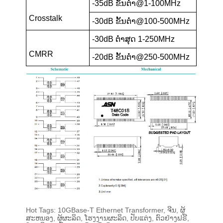
-35dB ຂັ້ນຕ່ຳ@1-100MHz
Crosstalk
-30dB ຂັ້ນຕ່ຳ@100-500MHz
-30dB ຕ່ຳສຸດ 1-250MHz
CMRR
-20dB ຂັ້ນຕ່ຳ@250-500MHz
Hot Tags: 10GBase-T Ethernet Transformer, ຈີນ, ຜູ້
ສະຫນອງ, ຜູ້ຜະລິດ, ໂຮງງານຜະລິດ, ປັບແຕ່ງ, ຕົວຢ່າງຟຣີ,