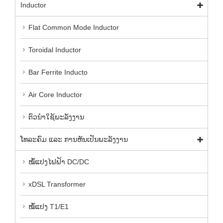
Inductor
Flat Common Mode Inductor
Toroidal Inductor
Bar Ferrite Inducto
Air Core Inductor
ຕົວ​ນໍາ​ໃຊ້​ພະ​ລັງ​ງານ​
ໂທລະຄົມ ແລະ ການຫັນເປັນພະລັງງານ
ໝໍ້ແປງໄຟຟ້າ DC/DC
xDSL Transformer
ໝໍ້ແປງ T1/E1