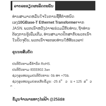
ລາຍ​ລະ​ອຽດ​ຜະ​ລິດ​ຕະ​ພັນ
ທ່ານສາມາດຫມັ້ນໃຈໃນການຊື້ທີ່ກໍາຫນົດ
ເອງ
10GBase-T Ethernet Transformer
ຈາກ
JASN. ພວກເຮົາຫວັງວ່າຈະຮ່ວມມືກັບທ່ານ, ຖ້າທ່ານ
ຕ້ອງການຮູ້ເພີ່ມເຕີມ, ທ່ານສາມາດປຶກສາກັບພວກເຮົາ
ໃນປັດຈຸບັນ, ພວກເຮົາຈະຕອບທ່ານໃຫ້ທັນເວລາ!
ຄຸນ​ນະ​ສົມ​ບັດ
ປະຕິບັດຕາມຂໍ້ກໍານົດ RoHS.
ປະຕິບັດຕາມ IEEE802.3an
ຊ່ວງອຸນຫະພູມປະຕິບັດການ: 0â ຫາ +70â.
ຊ່ວງອຸນຫະພູມບ່ອນເກັບຂໍ້ມູນ: -25 â ​ ຶ ​ ​ ວ ​ ​ ະ + 125 ​ ລ ​ ົ ​ ວ ​
ົ ​ .
ຂໍ້ມູນຈໍາເພາະທາງໄຟຟ້າ @25âជន