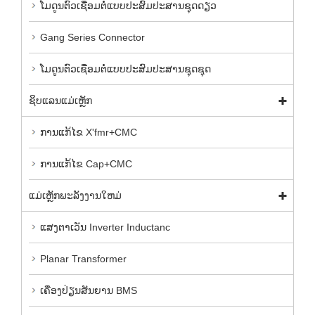
ໂມດູນຕົວເຊື່ອມຕໍ່ແບບປະສົມປະສານຊຸດດຽວ
Gang Series Connector
ໂມດູນຕົວເຊື່ອມຕໍ່ແບບປະສົມປະສານຊຸດຊຸດ
ຊິບແລນແມ່ເຫຼັກ
ການແກ້ໄຂ X'fmr+CMC
ການແກ້ໄຂ Cap+CMC
ແມ່ເຫຼັກພະລັງງານໃຫມ່
ແສງຕາເວັນ Inverter Inductanc
Planar Transformer
ເຄື່ອງປ່ຽນສັນຍານ BMS