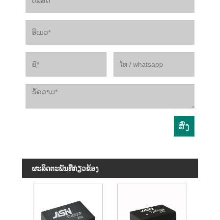
ຜະ​ລິດ​ຕະ​ພັນ​ທີ່​ກ່ຽວ​ຂ້ອງ