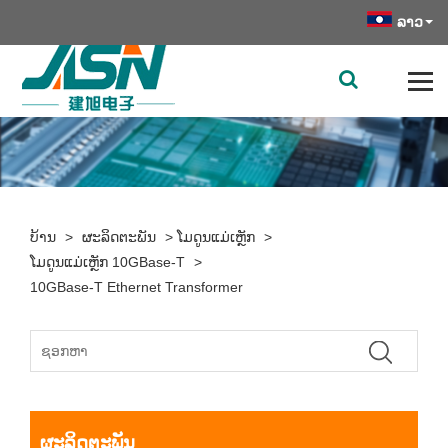
ລາວ
ບ້ານ
>
ຜະລິດຕະພັນ
>
ໂມດູນແມ່ເຫຼັກ
>
ໂມດູນແມ່ເຫຼັກ 10GBase-T
>
10GBase-T Ethernet Transformer
ຜະລິດຕະພັນ