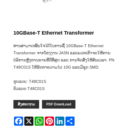
10GBase-T Ethernet Transformer
ທ່ານສາມາດໝັ້ນໃຈໄດ້ໃນການຊື້ 10GBase-T Ethernet
Transformer ຈາກໂຮງງານ JASN ແລະພວກເຮົາຈະໃຫ້ການ
ບໍລິການຫຼັງການຂາຍທີ່ດີທີ່ສຸດ ແລະ ການຈັດສົ່ງໃຫ້ທັນເວລາ. PN
T48C01S ໃຫ້ອັດຕາຄວາມໄວ 10G ແລະມີຊຸດ SMD.
ຮູບແບບ: T48C01S
ຕົວແບບ:T48C01S
ສົ່ງສອບຖາມ
PDF DownLoad
Facebook
X
WhatsApp
Pinterest
LinkedIn
Share