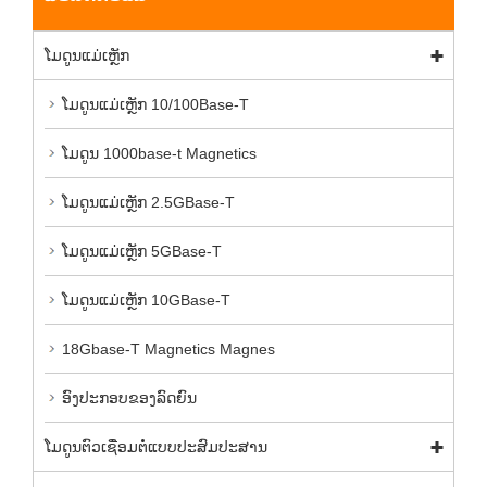
ໂມດູນແມ່ເຫຼັກ
ໂມດູນແມ່ເຫຼັກ 10/100Base-T
ໂມດູນ 1000base-t Magnetics
ໂມດູນແມ່ເຫຼັກ 2.5GBase-T
ໂມດູນແມ່ເຫຼັກ 5GBase-T
ໂມດູນແມ່ເຫຼັກ 10GBase-T
18Gbase-T Magnetics Magnes
ອົງປະກອບຂອງລົດຍົນ
ໂມດູນຕົວເຊື່ອມຕໍ່ແບບປະສົມປະສານ