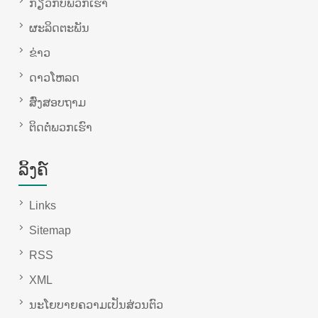
ກ່ຽວ​ກັບ​ພວກ​ເຮົາ
ຜະລິດຕະພັນ
ຂ່າວ
ດາວໂຫລດ
ສົ່ງສອບຖາມ
ຕິດ​ຕໍ່​ພວກ​ເຮົາ
ລິ້ງຄ໌
Links
Sitemap
RSS
XML
ນະໂຍບາຍຄວາມເປັນສ່ວນຕົວ