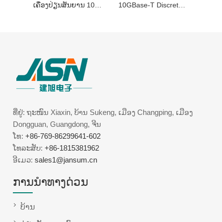
ເຄື່ອງປ່ຽນສັນຍານ 10GBase-T
10GBase-T Discrete Lan Magnetics
ທີ່ຢູ່: ຖະໜົນ Xiaxin, ບ້ານ Sukeng, ເມືອງ Changping, ເມືອງ
Dongguan, Guangdong, ຈີນ
ໂທ:
+86-769-86299641-602
ໂທລະສັບ:
+86-1815381962
ອີເມວ:
sales1@jansum.cn
ການນໍາທາງດ່ວນ
ບ້ານ