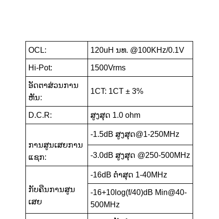
OCL:
120uH ນທ. @100KHz/0.1V
Hi-Pot:
1500Vrms
ອັດ​ຕາ​ສ່ວນ​ການ​
1CT: 1CT ± 3%
ຫັນ​:
D.C.R:
ສູງສຸດ 1.0 ohm
-1.5dB ສູງສຸດ@1-250MHz
ການສູນເສຍການ
-3.0dB ສູງສຸດ @250-500MHz
ແຊກ:
-16dB ຕ່ຳສຸດ 1-40MHz
ກັບຄືນການສູນ
-16+10log(f/40)dB Min@40-
ເສຍ
500MHz