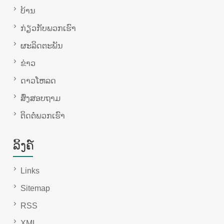
ບ້ານ
ກ່ຽວ​ກັບ​ພວກ​ເຮົາ
ຜະລິດຕະພັນ
ຂ່າວ
ດາວໂຫລດ
ສົ່ງສອບຖາມ
ຕິດ​ຕໍ່​ພວກ​ເຮົາ
ລິ້ງຄ໌
Links
Sitemap
RSS
XML