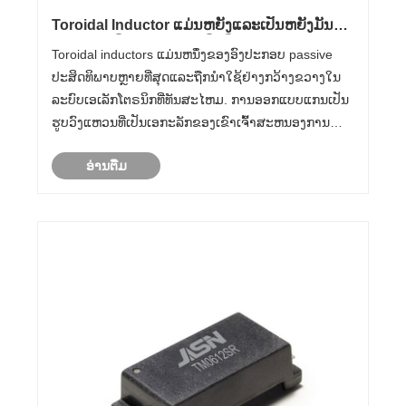
Toroidal Inductor ແມ່ນຫຍັງແລະເປັນຫຍັງມັນຈຶ່ງ
ສໍາຄັນໃນເຄື່ອງເອເລັກໂຕຣນິກທີ່ທັນສະໄຫມ?
Toroidal inductors ແມ່ນຫນຶ່ງຂອງອົງປະກອບ passive
ປະສິດທິພາບຫຼາຍທີ່ສຸດແລະຖືກນໍາໃຊ້ຢ່າງກວ້າງຂວາງໃນ
ລະບົບເອເລັກໂຕຣນິກທີ່ທັນສະໄຫມ. ການອອກແບບແກນເປັນ
ຮູບວົງແຫວນທີ່ເປັນເອກະລັກຂອງເຂົາເຈົ້າສະຫນອງການ
ບັນຈຸແມ່ເຫຼັກທີ່ດີກວ່າ, ຫຼຸດຜ່ອນການແຊກແຊງແມ່ເຫຼັກ
ອ່ານ​ຕື່ມ
ໄຟຟ້າ, ແລະປະສິດທິພາບພະລັງງານສູງເມື່ອທຽບກັບ
inductors ແບບດັ້ງເດີມ.......