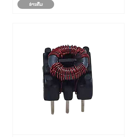
ອ່ານ​ຕື່ມ
ເຂົາຖືກນໍາໃຊ້, ວິທີການເລືອກຂໍ້ກໍາຫນົດທີ່ຖືກຕ້ອງ, ......