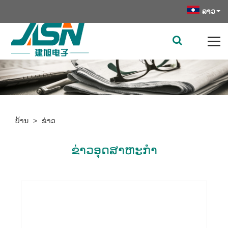
ລາວ
ບ້ານ
>
ຂ່າວ
ຂ່າວອຸດສາຫະກໍາ