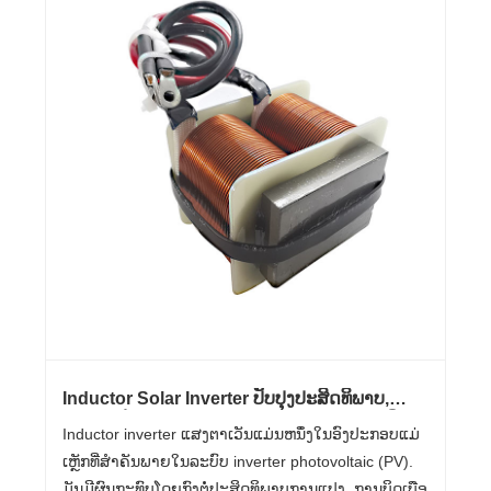
Inductor Solar Inverter ປັບປຸງປະສິດທິພາບ,
ຄວາມຫມັ້ນຄົງ, ແລະອາຍຸການຢູ່ໃນລະບົບ PV ທີ່ທັນ
Inductor inverter ແສງຕາເວັນແມ່ນຫນຶ່ງໃນອົງປະກອບແມ່
ສະໄຫມແນວໃດ?
ເຫຼັກທີ່ສໍາຄັນພາຍໃນລະບົບ inverter photovoltaic (PV).
ມັນມີຜົນກະທົບໂດຍກົງຕໍ່ປະສິດທິພາບການແປງ, ການບິດເບືອ