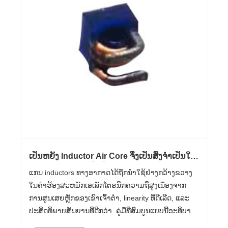
ເປັນຫຍັງ Inductor Air Core ຈຶ່ງເປັນສິ່ງຈຳເປັນໃນ
ວົງຈອນເອເລັກໂຕຣນິກທີ່ທັນສະໄໝ?
ແກນ inductors ທາງອາກາດໄດ້ຖືກນໍາໃຊ້ຢ່າງກວ້າງຂວາງ
ໃນຄໍາຮ້ອງສະຫມັກເອເລັກໂຕຣນິກຄວາມຖີ່ສູງເນື່ອງຈາກ
ການສູນເສຍຫຼັກຂອງເຂົາເຈົ້າຕ່ໍາ, linearity ທີ່ດີເລີດ, ແລະ
ປະສິດທິພາບສັນຍານທີ່ດີກວ່າ. ຄູ່ມືທີ່ສົມບູນແບບນີ້ອະທິບາຍ
ວິທີການ inductors ຫຼັກທາງອາກາດເຮັດວຽກ, ບ່ອນທີ່ພວກ