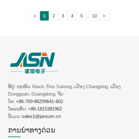
<
1
2
3
4
5
...
10
>
ທີ່ຢູ່: ຖະໜົນ Xiaxin, ບ້ານ Sukeng, ເມືອງ Changping, ເມືອງ
Dongguan, Guangdong, ຈີນ
ໂທ:
+86-769-86299641-602
ໂທລະສັບ:
+86-1815381962
ອີເມວ:
sales1@jansum.cn
ການນໍາທາງດ່ວນ