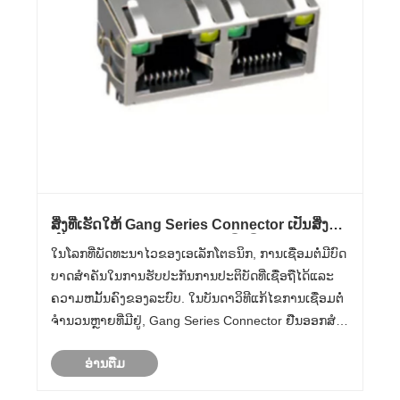
ສິ່ງທີ່ເຮັດໃຫ້ Gang Series Connector ເປັນສິ່ງຈໍາ
ເປັນສໍາລັບອຸປະກອນເອເລັກໂຕຣນິກທີ່ທັນສະໄຫມ?
ໃນໂລກທີ່ພັດທະນາໄວຂອງເອເລັກໂຕຣນິກ, ການເຊື່ອມຕໍ່ມີບົດ
ບາດສໍາຄັນໃນການຮັບປະກັນການປະຕິບັດທີ່ເຊື່ອຖືໄດ້ແລະ
ຄວາມຫມັ້ນຄົງຂອງລະບົບ. ໃນ​ບັນ​ດາ​ວິ​ທີ​ແກ້​ໄຂ​ການ​ເຊື່ອມ​ຕໍ່​
ຈໍາ​ນວນ​ຫຼາຍ​ທີ່​ມີ​ຢູ່​, Gang Series Connector ຢືນ​ອອກ​ສໍາ​
ລັບ​ການ versatility​, ຄວາມ​ທົນ​ທານ​, ແລະ​ປະ​ສິດ​ທິ​ພາບ​ຂອງ​
ອ່ານ​ຕື່ມ
ຕົນ​. ບໍ່ວ່າທ່ານກໍາລັງ......