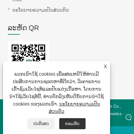
ນະໂຍບາຍຄວາມເປັນສ່ວນຕົວ
ລະຫັດ QR
X
ພວກເຮົາໃຊ້ cookies ເພື່ອສະເຫນີໃຫ້ທ່ານມີ
ປະສົບການການຊອກຫາທີ່ດີກວ່າ, ວິເຄາະການ
ເຂົ້າຊົມເວັບໄຊທ໌ແລະປັບແຕ່ງເນື້ອຫາ. ໂດຍການ
ນໍາໃຊ້ເວັບໄຊທ໌ນີ້, ທ່ານຕົກລົງເຫັນດີກັບການນໍາໃຊ້
cookies ຂອງພວກເຮົາ.
ນະໂຍບາຍຄວາມເປັນ
ສະຫງວນລິຂະສິດ © 2022 Jansum Electronics Dongguan Co.,
ສ່ວນຕົວ
Ltd- ໂມດູນແມ່ເຫຼັກ, ແມ່ເຫຼັກພະລັງງານໃຫມ່, Chip Lan Magnetics -
ສະຫງວນລິຂະສິດທັງຫມົດ
ປະຕິເສດ
ຍອມຮັບ
whatsapp
ອີເມລ