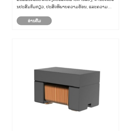
ນປະສົມກົມກຽວ, ປະສິດທິພາບຄວາມຮ້ອນ, ແລະຄວາມຫ
ນ້າເຊື່ອຖືໃນໄລຍະຍາວ. ໃນຄໍາຮ້ອງສະຫມັກພະລັງງານທົດ
ອ່ານ​ຕື່ມ
ແທນທີ່ທັນສະໄຫມ, ບ່ອນທີ່ມາດຕະຖານປະສິດທິພາບແມ່ນ
ເຂັ້ມງວດ, ການເ......