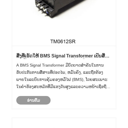
ສິ່ງທີ່ເຮັດໃຫ້ BMS Signal Transformer ເປັນສິ່ງ
ຈໍາເປັນໃນລະບົບການຄຸ້ມຄອງຫມໍ້ໄຟທີ່ທັນສະໄຫມ?
A BMS Signal Transformer ມີບົດບາດສໍາຄັນໃນການ
ຮັບປະກັນການສື່ສານທີ່ປອດໄພ, ຫມັ້ນຄົງ, ແລະຖືກຕ້ອງ
ພາຍໃນລະບົບການຄຸ້ມຄອງຫມໍ້ໄຟ (BMS), ໂດຍສະເພາະ
ໃນຄໍາຮ້ອງສະຫມັກທີ່ມີແຮງດັນສູງແລະຄວາມຫນ້າເຊື່ອຖືສູງ
ເຊັ່ນ: ຍານພາຫະນະໄຟຟ້າ, ລະບົບການເກັບຮັກສາ
ອ່ານ​ຕື່ມ
ພະລັງງານ, ແລະການແກ້ໄຂພະລັງງານອຸດສາຫະກໍາ. ໃນ
ຂະນະທີ່ເຕັກໂນໂລຊີຫມໍ້ໄຟພັດທະນາ, ຄ......