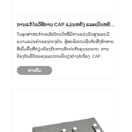
ການແກ້ໄຂວິທີການ CAP ແມ່ນຫຍັງ ແລະເປັນຫຍັງ
ມັນຈຶ່ງສໍາຄັນສໍາລັບການຜະລິດເອເລັກໂຕຣນິກທີ່ທັນ
ໃນອຸດສາຫະກໍາເອເລັກໂຕຣນິກທີ່ມີການແຂ່ງຂັນສູງແລະມີ
ສະໄຫມ
ຄວາມແມ່ນຍໍາຂອງປະຈຸບັນ, ຜູ້ຜະລິດປະເຊີນກັບສິ່ງທ້າທາຍ
ທີ່ເພີ່ມຂຶ້ນທີ່ກ່ຽວຂ້ອງກັບການຮັບປະກັນຄຸນນະພາບ, ການ
ປ້ອງກັນຂໍ້ບົກພ່ອງແລະການປັບປຸງຢ່າງຕໍ່ເນື່ອງ. CAP
Approach Solution—ຫຍໍ້ມາຈາກວິທີການແກ້ໄຂ ແລະການ
ອ່ານ​ຕື່ມ
ປ້ອງກັນ—ໄດ້ອອກມາເປັນລະບົບ ແລະເປັນລະບົບທີ່ຂັບເຄື່ອນ
ດ້ວຍຂໍ້ມູ......