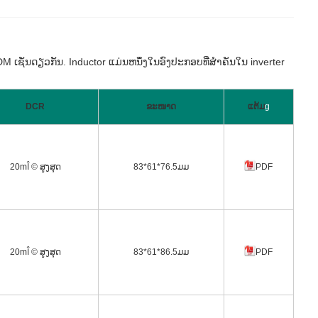
 ເຊັ່ນດຽວກັນ. Inductor ແມ່ນຫນຶ່ງໃນອົງປະກອບທີ່ສໍາຄັນໃນ inverter
DCR
ຂະໜາດ
ແຕ້ມ
g
20mÎ © ສູງສຸດ
83*61*76.5ມມ
PDF
20mÎ © ສູງສຸດ
83*61*86.5ມມ
PDF