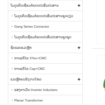
ໂມດູນຕົວເຊື່ອມຕໍ່ແບບປະສົມປະສານ
ໂມດູນຕົວເຊື່ອມຕໍ່ແບບປະສົມປະສານຊຸດດຽວ
Gang Series Connector
ໂມດູນຕົວເຊື່ອມຕໍ່ແບບປະສົມປະສານຊຸດຊຸດ
ຊິບແລນແມ່ເຫຼັກ
ການແກ້ໄຂ X'fmr+CMC
ການແກ້ໄຂ Cap+CMC
ແມ່ເຫຼັກພະລັງງານໃຫມ່
ແສງຕາເວັນ Inverter Inductanc
Planar Transformer