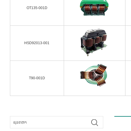
OT135-001D
HSD92013-001
T90-001D