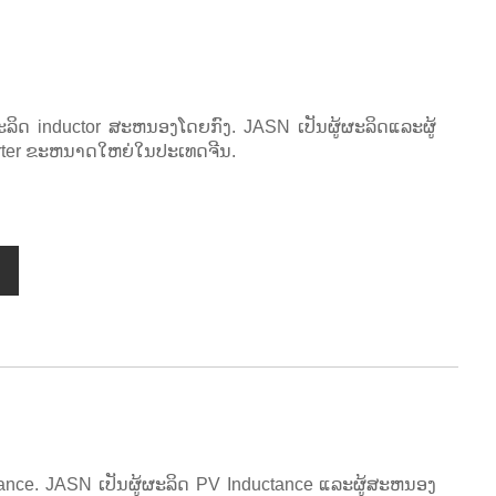
ະລິດ inductor ສະຫນອງໂດຍກົງ. JASN ເປັນຜູ້ຜະລິດແລະຜູ້
erter ຂະຫນາດໃຫຍ່ໃນປະເທດຈີນ.
ance. JASN ເປັນຜູ້ຜະລິດ PV Inductance ແລະຜູ້ສະຫນອງ