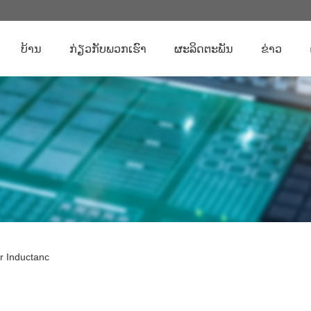
ບ້ານ
ກ່ຽວ​ກັບ​ພວກ​ເຮົາ
ຜະລິດຕະພັນ
ຂ່າວ
r Inductanc