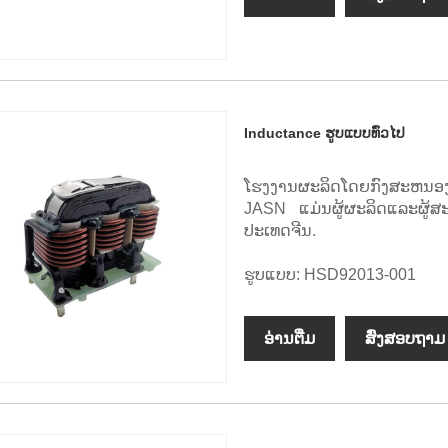
Inductance ຮູບແບບທົ່ວໄປ
ໂຮງງານຜະລິດໂດຍກົງສະຫນອງຄ
JASN ແມ່ນຜູ້ຜະລິດແລະຜູ
ປະເທດຈີນ.
ຮູບແບບ: HSD92013-001
ອ່ານ​ຕື່ມ
ສົ່ງສອບຖາມ