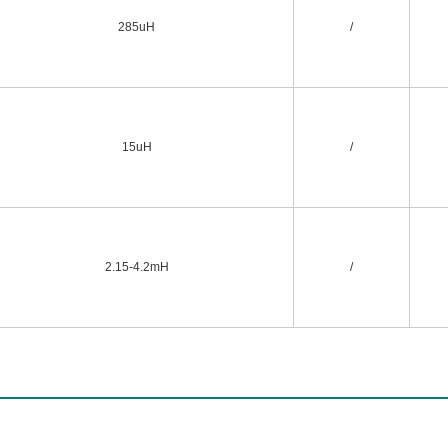
285uH
/
15uH
/
2.15-4.2mH
/