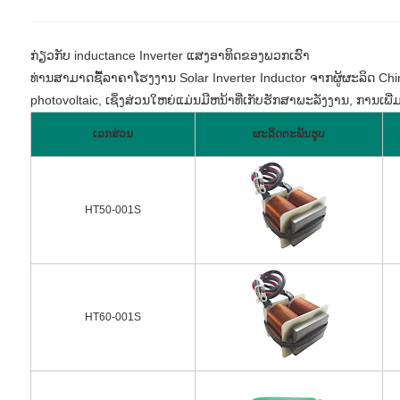
ກ່ຽວກັບ inductance Inverter ແສງອາທິດຂອງພວກເຮົາ
ທ່ານສາມາດຊື້ລາຄາໂຮງງານ Solar Inverter Inductor ຈາກຜູ້ຜະລິດ Chin
photovoltaic, ເຊິ່ງສ່ວນໃຫຍ່ແມ່ນມີຫນ້າທີ່ເກັບຮັກສາພະລັງງານ, ການເພ
ເລກສ່ວນ
ຜະລິດຕະພັນຮູບ
HT50-001S
HT60-001S