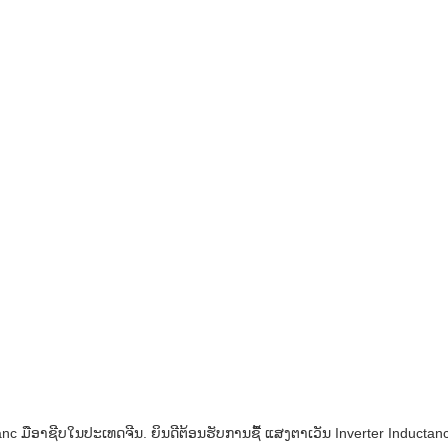
ມືອາຊີບໃນປະເທດຈີນ. ຍິນ​ດີ​ຕ້ອນ​ຮັບ​ການ​ຊື້ ແສງຕາເວັນ Inverter Inductanc 