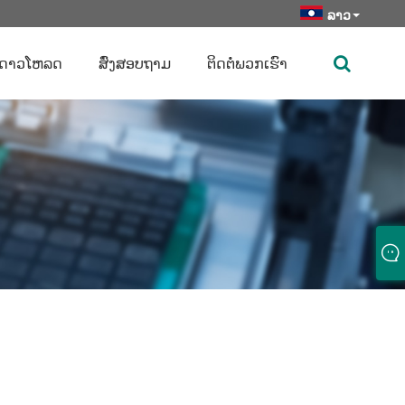
ລາວ
ດາວໂຫລດ
ສົ່ງສອບຖາມ
ຕິດ​ຕໍ່​ພວກ​ເຮົາ