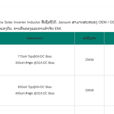
a Solar Inverter Inductor ທີ່ເຊື່ອຖືໄດ້. Jansum ສາມາດສະຫນອງ OEM / ODM
ີ່ມແຮງດັນ, ການກັ່ນຕອງແລະການກໍາຈັດ EMI.
inductance
ພະລັງງານ
770uH Typ@0A DC Bias
25KW
300uH ຕ່ຳສຸດ @32A DC Bias
950uH Typ@0A DC Bias
20KW
400uH ຕ່ຳສຸດ @32A DC Bias