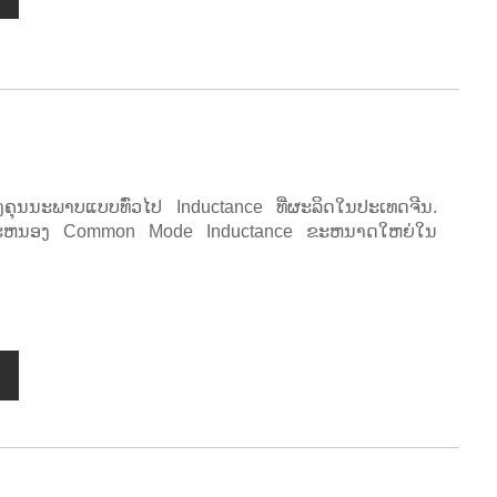
ຸນນະພາບແບບທົ່ວໄປ Inductance ທີ່ຜະລິດໃນປະເທດຈີນ.
້ສະຫນອງ Common Mode Inductance ຂະຫນາດໃຫຍ່ໃນ