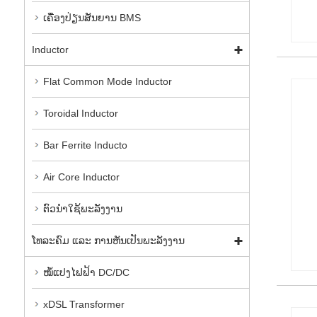
ເຄື່ອງປ່ຽນສັນຍານ BMS
Inductor
Flat Common Mode Inductor
Toroidal Inductor
Bar Ferrite Inducto
Air Core Inductor
ຕົວ​ນໍາ​ໃຊ້​ພະ​ລັງ​ງານ​
ໂທລະຄົມ ແລະ ການຫັນເປັນພະລັງງານ
ໝໍ້ແປງໄຟຟ້າ DC/DC
xDSL Transformer