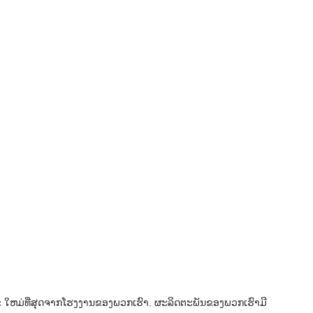
ໃຫມ່​ທີ່​ສຸດ​ຈາກ​ໂຮງ​ງານ​ຂອງ​ພວກ​ເຮົາ. ຜະລິດຕະພັນຂອງພວກເຮົາມີ