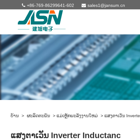
+86-769-86299641-602
sales1@jansum.cn
ບ້ານ
>
ຜະລິດຕະພັນ
>
ແມ່ເຫຼັກພະລັງງານໃຫມ່
>
ແສງຕາເວັນ Inverte
ແສງຕາເວັນ Inverter Inductanc