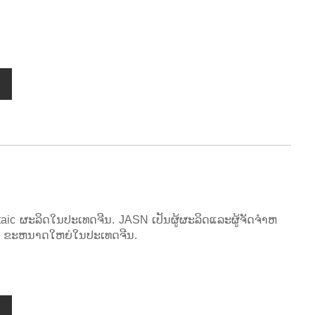
ltaic ຜະລິດໃນປະເທດຈີນ. JASN ເປັນຜູ້ຜະລິດແລະຜູ້ຈັດຈໍາຫ
nce ຂະຫນາດໃຫຍ່ໃນປະເທດຈີນ.