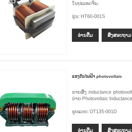
ໃນປະເທດຈີນ.
ຮຸ່ນ: HT60-001S
ອ່ານ​ຕື່ມ
ສົ່ງສອບຖາມ
ແຮງດັນໄຟຟ້າ photovoltaic
ຂາຍສົ່ງ inductance photovo
ນ່າຍ Photovoltaic Inducta
ຮູບແບບ: OT135-001D
ອ່ານ​ຕື່ມ
ສົ່ງສອບຖາມ