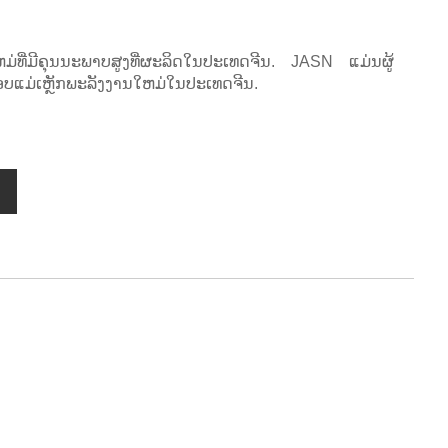
ຫມ່ທີ່ມີຄຸນນະພາບສູງທີ່ຜະລິດໃນປະເທດຈີນ. JASN ແມ່ນຜູ້
ບແມ່ເຫຼັກພະລັງງານໃຫມ່ໃນປະເທດຈີນ.