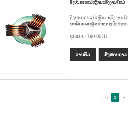
ອົງປະກອບແມ່ເຫຼັກພະລັງງານໃຫມ່
ອົງປະກອບແມ່ເຫຼັກພະລັງງານໃ
ຜະລິດແລະຜູ້ສະຫນອງອົງປະກອ
ຮູບແບບ: T90-001D
ອ່ານ​ຕື່ມ
ສົ່ງສອບຖາມ
<
1
>