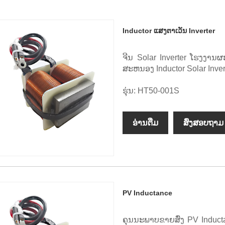
Inductor ແສງຕາເວັນ Inverter
ຈີນ Solar Inverter ໂຮງງານຜ
ສະຫນອງ Inductor Solar Inv
ຮຸ່ນ: HT50-001S
ອ່ານ​ຕື່ມ
ສົ່ງສອບຖາມ
PV Inductance
ຄຸນນະພາບຂາຍສົ່ງ PV Induct