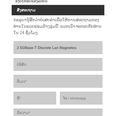
ອົງປະກອບຂອງລົດຍົນ
ສົ່ງສອບຖາມ
ກະລຸນາຮູ້ສຶກວ່າບໍ່ເສຍຄ່າເພື່ອໃຫ້ການສອບຖາມຂອງ
ທ່ານໃນແບບຟອມຂ້າງລຸ່ມນີ້. ພວກເຮົາຈະຕອບກັບທ່ານ
ໃນ 24 ຊົ່ວໂມງ.