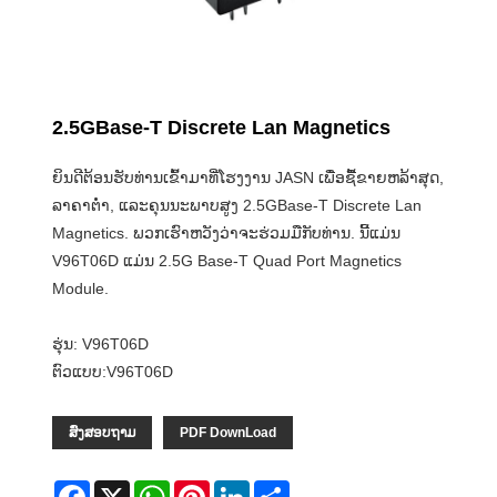
2.5GBase-T Discrete Lan Magnetics
ຍິນດີຕ້ອນຮັບທ່ານເຂົ້າມາທີ່ໂຮງງານ JASN ເພື່ອຊື້ຂາຍຫລ້າສຸດ,
ລາຄາຕໍ່າ, ແລະຄຸນນະພາບສູງ 2.5GBase-T Discrete Lan
Magnetics. ພວກເຮົາຫວັງວ່າຈະຮ່ວມມືກັບທ່ານ. ນີ້ແມ່ນ
V96T06D ແມ່ນ 2.5G Base-T Quad Port Magnetics
Module.
ຮຸ່ນ: V96T06D
ຕົວແບບ:V96T06D
ສົ່ງສອບຖາມ
PDF DownLoad
Facebook
X
WhatsApp
Pinterest
LinkedIn
Share