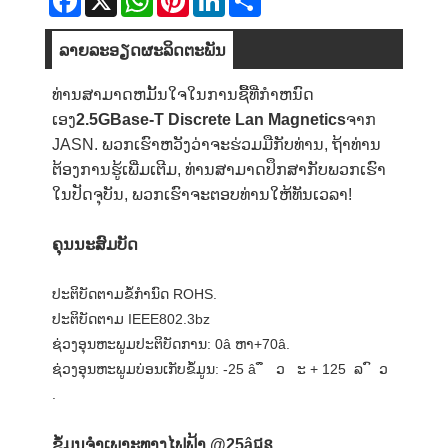
ລາຍ​ລະ​ອຽດ​ຜະ​ລິດ​ຕະ​ພັນ
ທ່ານສາມາດຫມັ້ນໃຈໃນການຊື້ທີ່ກໍາຫນົດ
ເອງ
2.5GBase-T Discrete Lan Magnetics
ຈາກ
JASN. ພວກເຮົາຫວັງວ່າຈະຮ່ວມມືກັບທ່ານ, ຖ້າທ່ານ
ຕ້ອງການຮູ້ເພີ່ມເຕີມ, ທ່ານສາມາດປຶກສາກັບພວກເຮົາ
ໃນປັດຈຸບັນ, ພວກເຮົາຈະຕອບທ່ານໃຫ້ທັນເວລາ!
ຄຸນ​ນະ​ສົມ​ບັດ
ປະຕິບັດຕາມຂໍ້ກໍານົດ ROHS.
ປະຕິບັດຕາມ IEEE802.3bz
ຊ່ວງອຸນຫະພູມປະຕິບັດການ: 0â ຫາ+70â.
ຊ່ວງອຸນຫະພູມບ່ອນເກັບຂໍ້ມູນ: -25 â ​ ຶ ​ ​ ວ ​ ​ ະ + 125 ​ ລ ​ ົ ​ ວ ​
.
ຂໍ້ມູນຈໍາເພາະທາງໄຟຟ້າ @25âជន