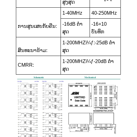
ສູງສຸດ
1-40MHz
40-250MHz
-16dB ຕໍ່າ
-16+10
ການສູນເສຍກັບຄືນ:
ສຸດ
ບັນທຶກ
1-200MHZï¼ƒ:-25dB ຕ່ຳ
ສົນທະນາຂ້າມ:
ສຸດ
1-200MHZï¼ƒ-20dB ຕ່ຳ
CMRR:
ສຸດ