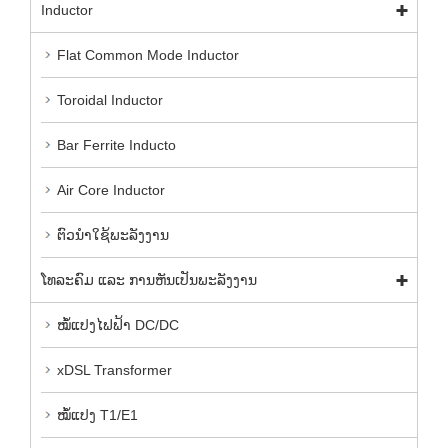
Inductor
Flat Common Mode Inductor
Toroidal Inductor
Bar Ferrite Inducto
Air Core Inductor
ຕົວ​ນໍາ​ໃຊ້​ພະ​ລັງ​ງານ​
ໂທລະຄົມ ແລະ ການຫັນເປັນພະລັງງານ
ໝໍ້ແປງໄຟຟ້າ DC/DC
xDSL Transformer
ໝໍ້ແປງ T1/E1