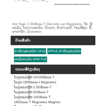
Hot Tags: 2.5GBase-T Discrete Lan Magnetics, ຈີນ, ຜູ້
ຜະລິດ, ໂຮງງານຜະລິດ, ປັບແຕ່ງ, ຕົວຢ່າງຟຣີ, ໃຫມ່ທີ່ສຸດ, ຊື້,
ລາຄາຖືກ, Quotation
ປ້າຍສິນຄ້າ
ຄໍາຮ້ອງສະຫມັກ UPoE
4PPoE ຄໍາຮ້ອງສະຫມັກ
ຜະລິດຕະພັນ 60W PoE
ປະເພດທີ່ກ່ຽວຂ້ອງ
ໂມດູນແມ່ເຫຼັກ 10/100Base-T
ໂມດູນ 1000base-t Magnetics
ໂມດູນແມ່ເຫຼັກ 2.5GBase-T
ໂມດູນແມ່ເຫຼັກ 5GBase-T
ໂມດູນແມ່ເຫຼັກ 10GBase-T
18Gbase-T Magnetics Magnes