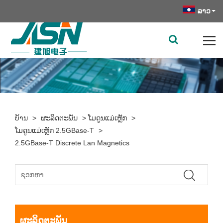
ລາວ
ບ້ານ
>
ຜະລິດຕະພັນ
>
ໂມດູນແມ່ເຫຼັກ
>
ໂມດູນແມ່ເຫຼັກ 2.5GBase-T
>
2.5GBase-T Discrete Lan Magnetics
ຜະລິດຕະພັນ