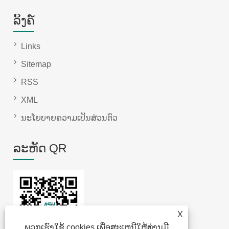
ລິ້ງຄ໌
Links
Sitemap
RSS
XML
ນະໂຍບາຍຄວາມເປັນສ່ວນຕົວ
ລະຫັດ QR
X
ພວກເຮົາໃຊ້ cookies ເພື່ອສະເຫນີໃຫ້ທ່ານມີ