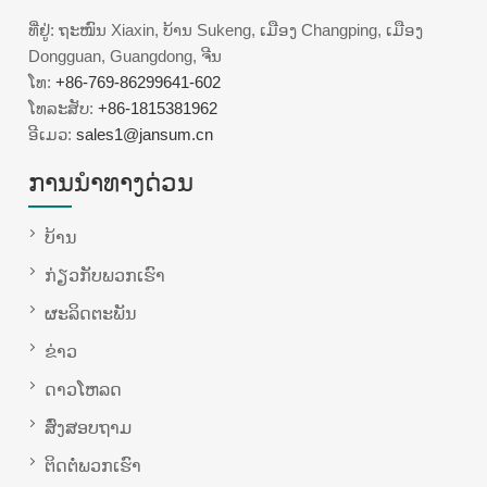
ທີ່ຢູ່: ຖະໜົນ Xiaxin, ບ້ານ Sukeng, ເມືອງ Changping, ເມືອງ
Dongguan, Guangdong, ຈີນ
ໂທ:
+86-769-86299641-602
ໂທລະສັບ:
+86-1815381962
ອີເມວ:
sales1@jansum.cn
ການນໍາທາງດ່ວນ
ບ້ານ
ກ່ຽວ​ກັບ​ພວກ​ເຮົາ
ຜະລິດຕະພັນ
ຂ່າວ
ດາວໂຫລດ
ສົ່ງສອບຖາມ
ຕິດ​ຕໍ່​ພວກ​ເຮົາ