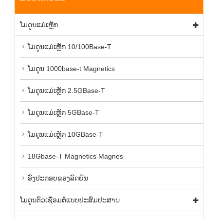
ໂມດູນແມ່ເຫຼັກ
ໂມດູນແມ່ເຫຼັກ 10/100Base-T
ໂມດູນ 1000base-t Magnetics
ໂມດູນແມ່ເຫຼັກ 2.5GBase-T
ໂມດູນແມ່ເຫຼັກ 5GBase-T
ໂມດູນແມ່ເຫຼັກ 10GBase-T
18Gbase-T Magnetics Magnes
ອົງປະກອບຂອງລົດຍົນ
ໂມດູນຕົວເຊື່ອມຕໍ່ແບບປະສົມປະສານ