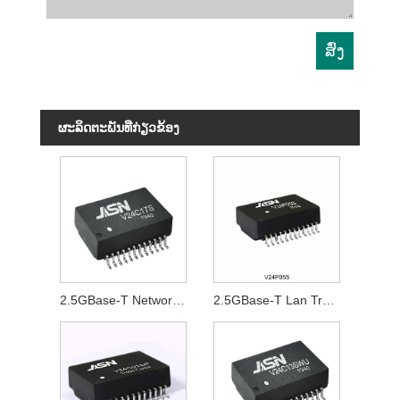
ຜະ​ລິດ​ຕະ​ພັນ​ທີ່​ກ່ຽວ​ຂ້ອງ
2.5GBase-T Network Transformer
2.5GBase-T Lan Transformer