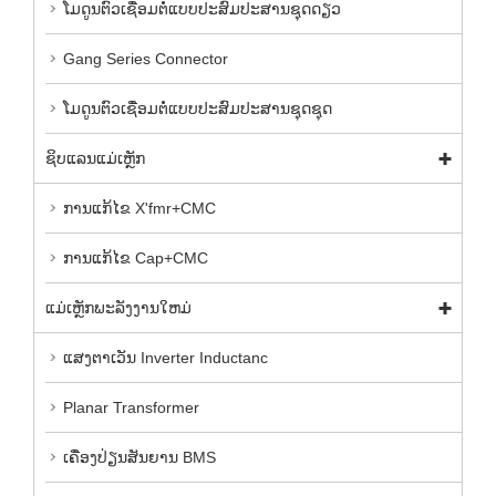
ໂມດູນຕົວເຊື່ອມຕໍ່ແບບປະສົມປະສານຊຸດດຽວ
Gang Series Connector
ໂມດູນຕົວເຊື່ອມຕໍ່ແບບປະສົມປະສານຊຸດຊຸດ
ຊິບແລນແມ່ເຫຼັກ
ການແກ້ໄຂ X'fmr+CMC
ການແກ້ໄຂ Cap+CMC
ແມ່ເຫຼັກພະລັງງານໃຫມ່
ແສງຕາເວັນ Inverter Inductanc
Planar Transformer
ເຄື່ອງປ່ຽນສັນຍານ BMS